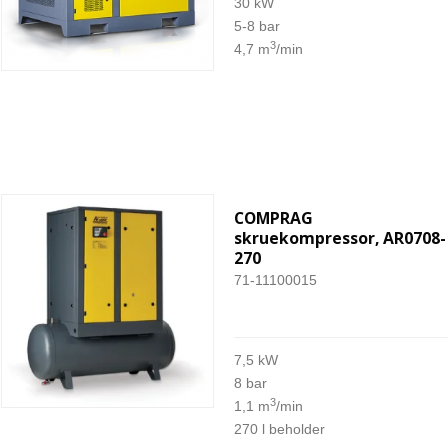
30 kW
5-8 bar
3
4,7 m
/min
COMPRAG
skruekompressor, AR0708-
270
71-11100015
7,5 kW
8 bar
3
1,1 m
/min
270 l beholder