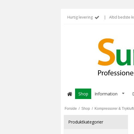
Hurtig levering
|
Altid bedste kv
Shop
Information
Forside
/
Shop
/
Kompressorer & Trykluft
Produktkategorier