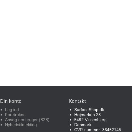
Din konto
Kontakt
Log ind
SurfaceShop.dk
Foretrukne
Højmarken 23
Ansøg om bruger (B2B)
5492 Vissenbjerg
Nyhedstilmelding
Danmark
CVR-nummer: 36452145