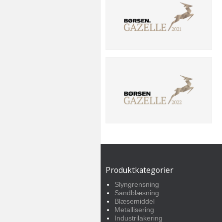
Produktkategorier
Slyngrensning
Sandblæsning
Blæsemiddel
Metallisering
Industrilakering