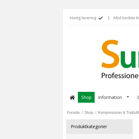
Hurtig levering
|
Altid bedste kv
Shop
Information
Forside
/
Shop
/
Kompressorer & Trykluft
Produktkategorier