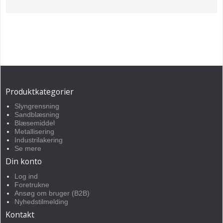
Produktkategorier
Slyngrensning
Sandblæsning
Blæsemiddel
Metallisering
Industrilakering
Se mere
Din konto
Log ind
Foretrukne
Ansøg om bruger (B2B)
Nyhedstilmelding
Kontakt