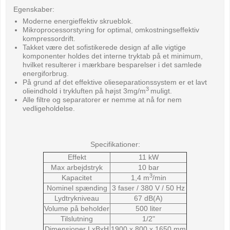
Egenskaber:
Moderne energieffektiv skrueblok.
Mikroprocessorstyring for optimal, omkostningseffektiv
kompressordrift.
Takket være det sofistikerede design af alle vigtige
komponenter holdes det interne tryktab på et minimum,
hvilket resulterer i mærkbare besparelser i det samlede
energiforbrug.
På grund af det effektive olieseparationssystem er et lavt
3
olieindhold i trykluften på højst 3mg/m
muligt.
Alle filtre og separatorer er nemme at nå for nem
vedligeholdelse.
Specifikationer:
Effekt
11 kW
Max arbejdstryk
10 bar
3
Kapacitet
1,4 m
/min
Nominel spænding
3 faser / 380 V / 50 Hz
Lydtrykniveau
67 dB(A)
Volume på beholder
500 liter
Tilslutning
1/2"
Dimensioner LxBxH
1900 x 800 x 1650 mm