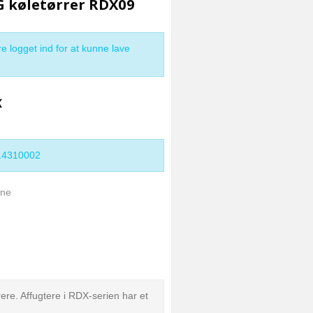
køletørrer RDX09
e logget ind for at kunne lave
K
14310002
ukne
rere. Affugtere i RDX-serien har et