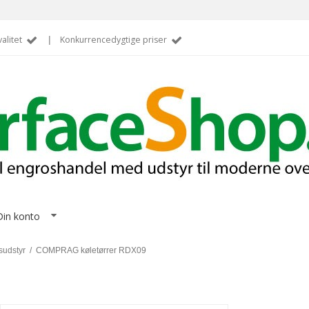
alitet
|
Konkurrencedygtige priser
Din konto
sudstyr
/
COMPRAG køletørrer RDX09