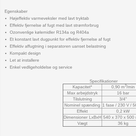
Egenskaber
Højeffektiv varmeveksler med lavt tryktab
Effektiv fjernelse af fugt med lavt strømforbrug
Ozonvenlige kølemidler R134a og R404a
Et konstant lavt dugpunkt for effektiv fjernelse af fugt
Effektiv affugtning i separatoren uanset belastning
Kompakt design
Let at installere
Enkel vedligeholdelse og service
Specifikationer
3
Kapacitet*
0,90 m
/min
Max arbejdstryk
16 bar
Tilslutning
3/4"
Nominel spænding
1 fase / 230 V / 
Effekt
0,2 kW
Dimensioner LxBxH
540 x 370 x 50
Vægt
36 kg