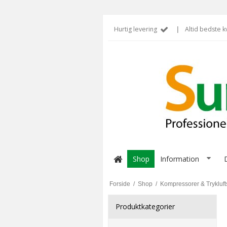
Hurtig levering
|
Altid bedste kv
Shop
Information
Forside
/
Shop
/
Kompressorer & Trykluft
Produktkategorier