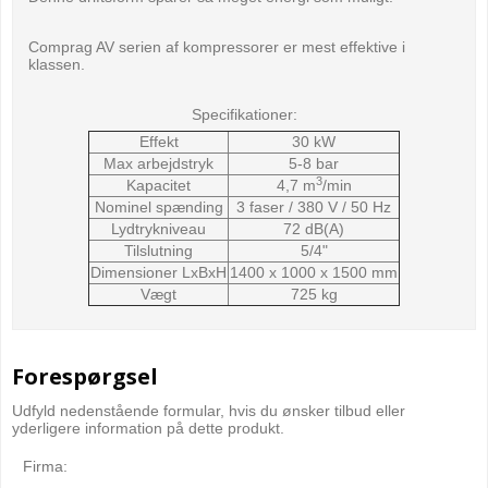
Comprag AV serien af kompressorer er mest effektive i
klassen.
Specifikationer:
Effekt
30 kW
Max arbejdstryk
5-8 bar
3
Kapacitet
4,7 m
/min
Nominel spænding
3 faser / 380 V / 50 Hz
Lydtrykniveau
72 dB(A)
Tilslutning
5/4"
Dimensioner LxBxH
1400 x 1000 x 1500 mm
Vægt
725 kg
Forespørgsel
Udfyld nedenstående formular, hvis du ønsker tilbud eller
yderligere information på dette produkt.