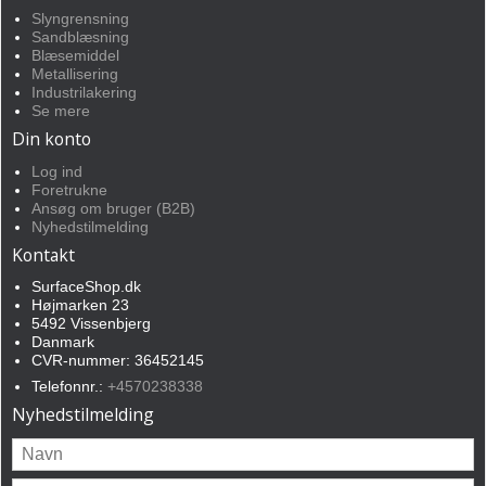
Slyngrensning
Sandblæsning
Blæsemiddel
Metallisering
Industrilakering
Se mere
Din konto
Log ind
Foretrukne
Ansøg om bruger (B2B)
Nyhedstilmelding
Kontakt
SurfaceShop.dk
Højmarken 23
5492 Vissenbjerg
Danmark
CVR-nummer: 36452145
Telefonnr.:
+4570238338
Nyhedstilmelding