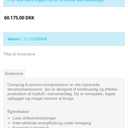
60.175,00 DKK
Varenr.:
71-11100064
Tilføj til foretrukne
Beskrivelse
Comprag A-seriens kompressorer er olie-injicerede
skruekompressorer, der er designet til kontinuerlig og effektiv
produktion af trykluft i industrianlæg. De er kompakte, logisk
opbygget og meget nemme at bruge.
Egenskaber:
Lave driftsomkostninger
Intet elektrisk energiforbrug under tomgang
Konstant systemtryk