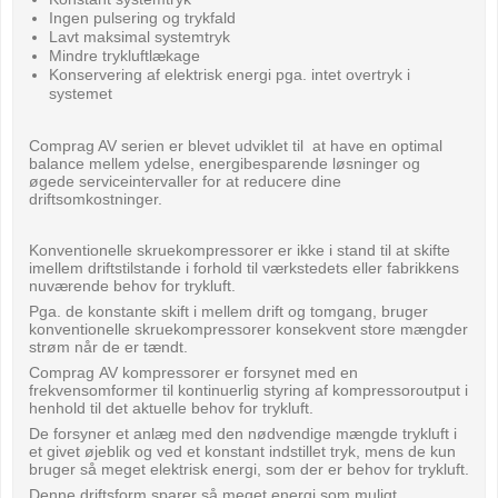
Ingen pulsering og trykfald
Lavt maksimal systemtryk
Mindre trykluftlækage
Konservering af elektrisk energi pga. intet overtryk i
systemet
Comprag AV serien er blevet udviklet til at have en optimal
balance mellem ydelse, energibesparende løsninger og
øgede serviceintervaller for at reducere dine
driftsomkostninger.
Konventionelle skruekompressorer er ikke i stand til at skifte
imellem driftstilstande i forhold til værkstedets eller fabrikkens
nuværende behov for trykluft.
Pga. de konstante skift i mellem drift og tomgang, bruger
konventionelle skruekompressorer konsekvent store mængder
strøm når de er tændt.
Comprag AV kompressorer er forsynet med en
frekvensomformer til kontinuerlig styring af kompressoroutput i
henhold til det aktuelle behov for trykluft.
De forsyner et anlæg med den nødvendige mængde trykluft i
et givet øjeblik og ved et konstant indstillet tryk, mens de kun
bruger så meget elektrisk energi, som der er behov for trykluft.
Denne driftsform sparer så meget energi som muligt.