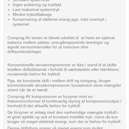
Ingen pulsering og trykfald
Lavt maksimal systemtryk
Mindre trykluftlækage
Konservering af elektrisk energi pga. intet overtryk i
systemet
Comprag AV serien er blevet udviklet til at have en optimal
balance mellem ydelse, energibesparende løsninger og
øgede serviceintervaller for at reducere dine
driftsomkostninger.
Konventionelle skruekompressorer er ikke i stand til at skifte
imellem driftstilstande i forhold til værkstedets eller fabrikkens
nuværende behov for trykluft.
Pga. de konstante skift i mellem drift og tomgang, bruger
konventionelle skruekompressorer konsekvent store mængder
strøm når de er tændt.
Comprag AV kompressorer er forsynet med en
frekvensomformer til kontinuerlig styring af kompressoroutput i
henhold til det aktuelle behov for trykluft.
De forsyner et anlæg med den nødvendige mængde trykluft i
et givet øjeblik og ved et konstant indstillet tryk, mens de kun
bruger så meget elektrisk energi, som der er behov for trykluft.
Denne driftsform sparer så meget energi som muligt.