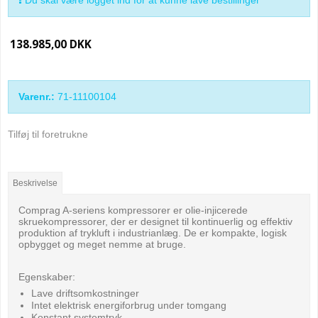
138.985,00 DKK
Varenr.:
71-11100104
Tilføj til foretrukne
Beskrivelse
Comprag A-seriens kompressorer er olie-injicerede
skruekompressorer, der er designet til kontinuerlig og effektiv
produktion af trykluft i industrianlæg. De er kompakte, logisk
opbygget og meget nemme at bruge.
Egenskaber:
Lave driftsomkostninger
Intet elektrisk energiforbrug under tomgang
Konstant systemtryk