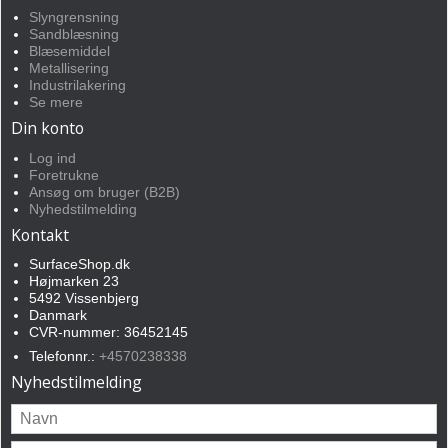
Slyngrensning
Sandblæsning
Blæsemiddel
Metallisering
Industrilakering
Se mere
Din konto
Log ind
Foretrukne
Ansøg om bruger (B2B)
Nyhedstilmelding
Kontakt
SurfaceShop.dk
Højmarken 23
5492 Vissenbjerg
Danmark
CVR-nummer: 36452145
Telefonnr.:
+4570238338
Nyhedstilmelding