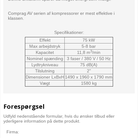
Comprag AV serien af kompressorer er mest effektive i
klassen.
Specifikationer:
Effekt
75 kW
Max arbejdstryk
5-8 bar
3
Kapacitet
11,8 m
/min
Nominel spænding
3 faser / 380 V / 50 Hz
Lydtrykniveau
75 dB(A)
Tilslutning
2"
Dimensioner LxBxH
1490 x 1960 x 1790 mm
Vægt
1580 kg
Forespørgsel
Udfyld nedenstående formular, hvis du ønsker tilbud eller
yderligere information på dette produkt.