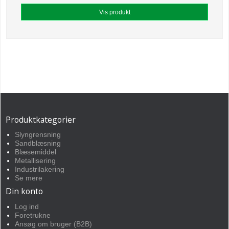
Vis produkt
Produktkategorier
Slyngrensning
Sandblæsning
Blæsemiddel
Metallisering
Industrilakering
Se mere
Din konto
Log ind
Foretrukne
Ansøg om bruger (B2B)