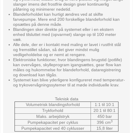
slanger imens det frostfrie design giver kontinuerlig
påføring og minimerer nedetid.
Blandeforholdet kan hurtigt ændres ved at skifte
farvepumpe. Mere end 200 forskellige blandeforhold kan
opsættes på denne måde.
Blandingen sker direkte på systemet eller i en ekstern
enhed tilsluttet med (opvarmet) slange op til 100 meter
væk.
Alle dele, der er i kontakt med maling er lavet i rustfrit stål
og fremstillet sådan, så det giver mindst mulig
vedligeholdelse og er nemt at rengøre.
Elektroniske funktioner, hvor blandingens brugstid (potlife)
kan overvåges, skylleprogram igangsættes, gear flow kan
måles og hukommelse for blandeforhold, dataregistrering
og download kan tilgås.
Systemet kan blive yderligere konfigureret med temperatur-
og trykovervågningssytemer til at møde individuelle krav.
Teknisk data
Volumetrisk blandingsforhold
1:1 til 10:1
Trykforhold
20:1 til 80:1
Maks. arbejdstryk
450 bar
3
Pumpekapacitet per cyklus
396 cm
Pumpekapacitet ved 40 cyklusser
15,8 liter