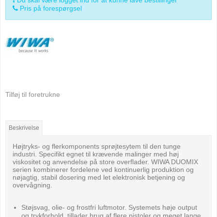
Pris på forespørgsel
Tilføj til foretrukne
Beskrivelse
Højtryks- og flerkomponents sprøjtesytem til den tunge
industri. Specifikt egnet til krævende malinger med høj
viskositet og anvendelse på store overflader. WIWA DUOMIX
serien kombinerer fordelene ved kontinuerlig produktion og
nøjagtig, stabil dosering med let elektronisk betjening og
overvågning.
Støjsvag, olie- og frostfri luftmotor. Systemets høje output
og trykforhold, tillader brug af flere pistoler og meget lange