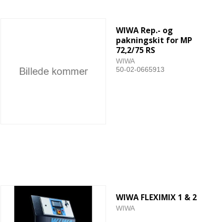
WIWA Rep.- og
pakningskit for MP
72,2/75 RS
WIWA
50-02-0665913
WIWA FLEXIMIX 1 & 2
WIWA