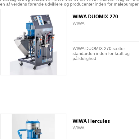
en af verdens førende udviklere og producenter inden for malepumper
WIWA DUOMIX 270
WIWA
WIWA DUOMIX 270 sætter
standarden inden for kraft og
pålidelighed
WIWA Hercules
WIWA