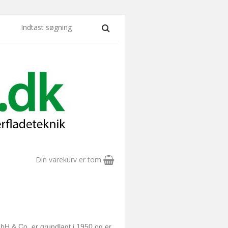
Din varekurv er tom
H & Co. er grundlagt i 1950 og er