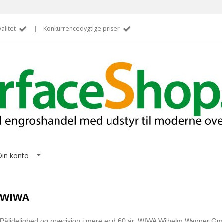
alitet
|
Konkurrencedygtige priser
Din konto
WIWA
Pålidelighed og præcision i mere end 60 år. WIWA Wilhelm Wagner Gmb