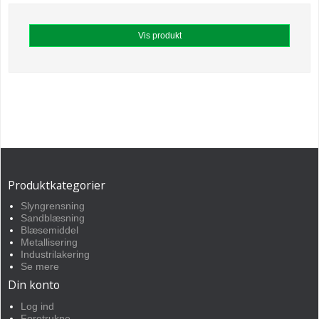
Vis produkt
Produktkategorier
Slyngrensning
Sandblæsning
Blæsemiddel
Metallisering
Industrilakering
Se mere
Din konto
Log ind
Foretrukne