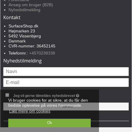
Ansøg om bruger (B2B)
Nyhedstilmelding
Kontakt
SurfaceShop.dk
Højmarken 23
5492 Vissenbjerg
Danmark
CVR-nummer: 36452145
Telefonnr.:
+4570238338
Nyhedstilmelding
Jeg vil gerne tilmeldes nyhedsbrevet
Vi bruger cookies for at sikre, at du får den
bedste oplevelse på vores hjemmeside.
Godkend
Læs mere om cookies
Ok