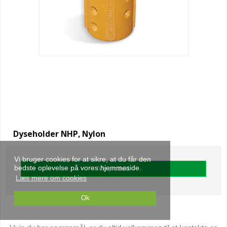
Dyseholder NHP, Nylon
Vi bruger cookies for at sikre, at du får den
bedste oplevelse på vores hjemmeside.
Vis produkt
Læs mere om cookies
Ok