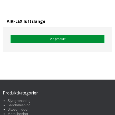
AIRFLEX luftslange
Vis produkt
Produktkategorier
Slyngrensning
Sandblæsning
Blæsemiddel
Metallisering