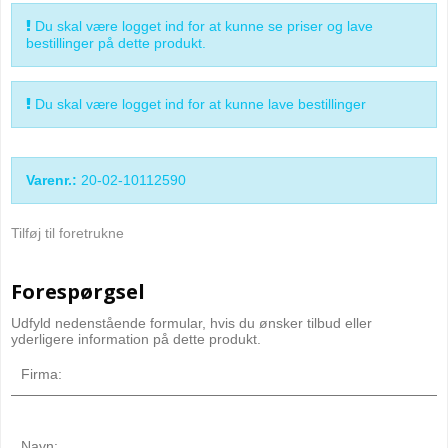
Du skal være logget ind for at kunne se priser og lave
bestillinger på dette produkt.
Du skal være logget ind for at kunne lave bestillinger
Varenr.:
20-02-10112590
Tilføj til foretrukne
Forespørgsel
Udfyld nedenstående formular, hvis du ønsker tilbud eller
yderligere information på dette produkt.