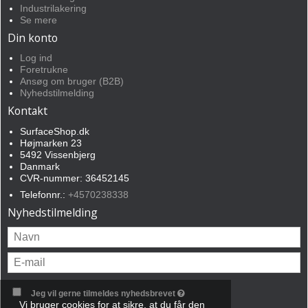
Industrilakering
Se mere
Din konto
Log ind
Foretrukne
Ansøg om bruger (B2B)
Nyhedstilmelding
Kontakt
SurfaceShop.dk
Højmarken 23
5492 Vissenbjerg
Danmark
CVR-nummer: 36452145
Telefonnr.:
+4570238338
Nyhedstilmelding
Jeg vil gerne tilmeldes nyhedsbrevet
Vi bruger cookies for at sikre, at du får den