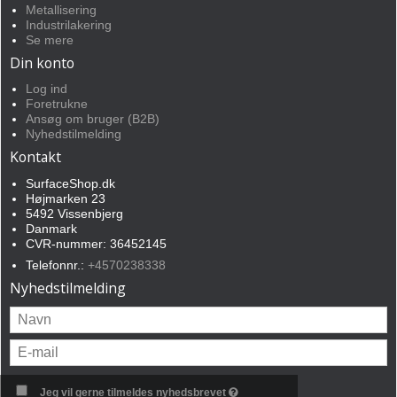
Metallisering
Industrilakering
Se mere
Din konto
Log ind
Foretrukne
Ansøg om bruger (B2B)
Nyhedstilmelding
Kontakt
SurfaceShop.dk
Højmarken 23
5492 Vissenbjerg
Danmark
CVR-nummer: 36452145
Telefonnr.:
+4570238338
Nyhedstilmelding
Jeg vil gerne tilmeldes nyhedsbrevet