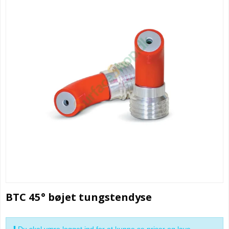
BTC 45° bøjet tungstendyse
Du skal være logget ind for at kunne se priser og lave