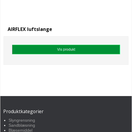
AIRFLEX luftslange
Vis produkt
Produktkategorier
Slyngrensning
Sandblæsning
Blæsemiddel