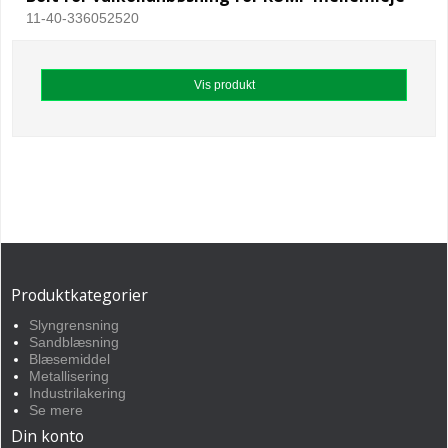
11-40-336052520
Vis produkt
Produktkategorier
Slyngrensning
Sandblæsning
Blæsemiddel
Metallisering
Industrilakering
Se mere
Din konto