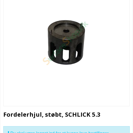
Fordelerhjul, støbt, SCHLICK 5.3
Du skal være logget ind for at kunne lave bestillinger