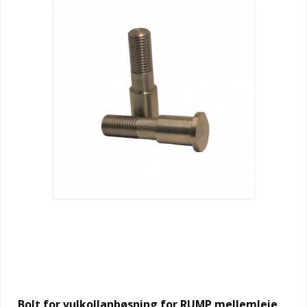
Bolt for vulkollanbøsning for RUMP mellemleje